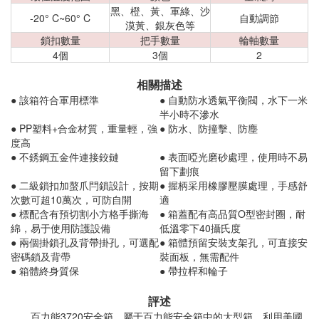
黑、橙、黃、軍綠、沙
-20° C~60° C
自動調節
漠黃、銀灰色等
鎖扣數量
把手數量
輪軸數量
4個
3個
2
相關描述
● 該箱符合軍用標準
● 自動防水透氣平衡閥，水下一米
半小時不滲水
● PP塑料+合金材質，重量輕，強
● 防水、防撞擊、防塵
度高
● 不銹鋼五金件連接鉸鏈
● 表面啞光磨砂處理，使用時不易
留下劃痕
● 二級鎖扣加螯爪閂鎖設計，按期
● 握柄采用橡膠壓膜處理，手感舒
次數可超10萬次，可防自開
適
● 標配含有預切割小方格手撕海
● 箱蓋配有高品質O型密封圈，耐
綿，易于使用防護設備
低溫零下40攝氏度
● 兩個掛鎖孔及背帶掛孔，可選配
● 箱體預留安裝支架孔，可直接安
密碼鎖及背帶
裝面板，無需配件
● 箱體終身質保
● 帶拉桿和輪子
評述
百力能3720安全箱，屬于百力能安全箱中的大型箱。利用美國