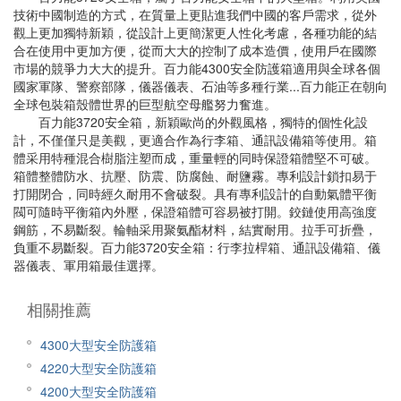
技術中國制造的方式，在質量上更貼進我們中國的客戶需求，從外
觀上更加獨特新穎，從設計上更簡潔更人性化考慮，各種功能的結
合在使用中更加方便，從而大大的控制了成本造價，使用戶在國際
市場的競爭力大大的提升。百力能4300安全防護箱適用與全球各個
國家軍隊、警察部隊，儀器儀表、石油等多種行業...百力能正在朝向
全球包裝箱殼體世界的巨型航空母艦努力奮進。
百力能3720安全箱，新穎歐尚的外觀風格，獨特的個性化設
計，不僅僅只是美觀，更適合作為行李箱、通訊設備箱等使用。箱
體采用特種混合樹脂注塑而成，重量輕的同時保證箱體堅不可破。
箱體整體防水、抗壓、防震、防腐蝕、耐鹽霧。專利設計鎖扣易于
打開閉合，同時經久耐用不會破裂。具有專利設計的自動氣體平衡
閥可隨時平衡箱內外壓，保證箱體可容易被打開。鉸鏈使用高強度
鋼筋，不易斷裂。輪軸采用聚氨酯材料，結實耐用。拉手可折疊，
負重不易斷裂。百力能3720安全箱：行李拉桿箱、通訊設備箱、儀
器儀表、軍用箱最佳選擇。
相關推薦
4300大型安全防護箱
4220大型安全防護箱
4200大型安全防護箱