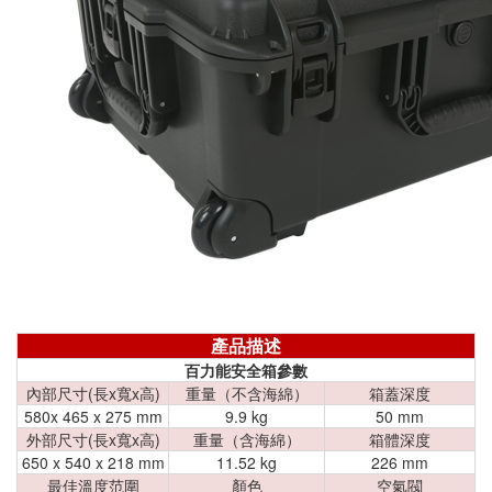
產品描述
百力能安全箱參數
內部尺寸(長x寬x高)
重量（不含海綿）
箱蓋深度
580x 465 x 275 mm
9.9 kg
50 mm
外部尺寸(長x寬x高)
重量（含海綿）
箱體深度
650 x 540 x 218 mm
11.52 kg
226 mm
最佳溫度范圍
顏色
空氣閥