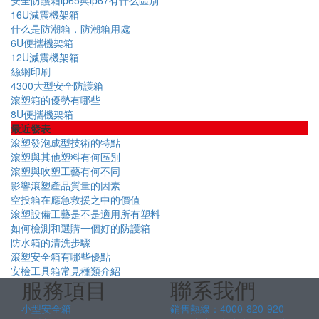
安全防護箱lp65與lp67有什么區別
16U減震機架箱
什么是防潮箱，防潮箱用處
6U便攜機架箱
12U減震機架箱
絲網印刷
4300大型安全防護箱
滾塑箱的優勢有哪些
8U便攜機架箱
最近發表
滾塑發泡成型技術的特點
滾塑與其他塑料有何區別
滾塑與吹塑工藝有何不同
影響滾塑產品質量的因素
空投箱在應急救援之中的價值
滾塑設備工藝是不是適用所有塑料
如何檢測和選購一個好的防護箱
防水箱的清洗步驟
滾塑安全箱有哪些優點
安檢工具箱常見種類介紹
服務項目
聯系我們
小型安全箱
銷售熱線：4000-820-920