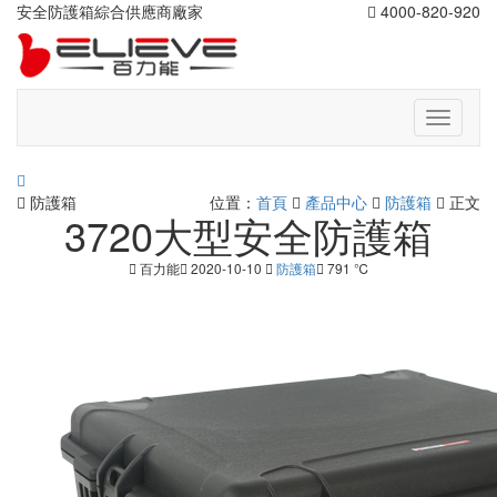
安全防護箱綜合供應商廠家
4000-820-920
切
換
導
航
防護箱
位置：
首頁
產品中心
防護箱
正文
3720大型安全防護箱
百力能
2020-10-10
防護箱
791 ℃