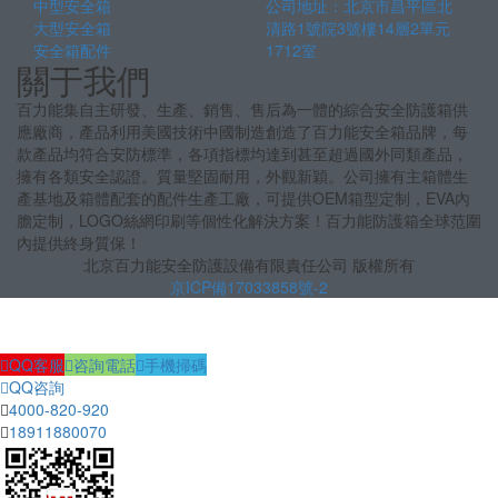
中型安全箱
公司地址：北京市昌平區北
大型安全箱
清路1號院3號樓14層2單元
安全箱配件
1712室
關于我們
百力能集自主研發、生產、銷售、售后為一體的綜合安全防護箱供
應廠商，產品利用美國技術中國制造創造了百力能安全箱品牌，每
款產品均符合安防標準，各項指標均達到甚至超過國外同類產品，
擁有各類安全認證。質量堅固耐用，外觀新穎。公司擁有主箱體生
產基地及箱體配套的配件生產工廠，可提供OEM箱型定制，EVA內
膽定制，LOGO絲網印刷等個性化解決方案！百力能防護箱全球范圍
內提供終身質保！
北京百力能安全防護設備有限責任公司 版權所有
京ICP備17033858號-2
QQ客服
咨詢電話
手機掃碼
QQ咨詢
4000-820-920
18911880070